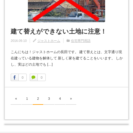
建て替えができない土地に注意！
2016.09.10
ジャストホーム
住宅専門用語
こんにちは！ジャストホームの長田です。 建て替えとは、文字通り現
在建っている建物を解体して 新しく家を建てることをいいます。 しか
し、実はどの土地でも […]
0
0
«
1
2
3
4
»