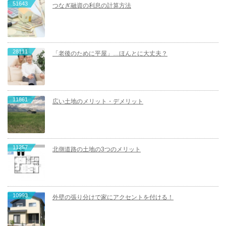
51643
つなぎ融資の利息の計算方法
28111
「老後のために平屋」…ほんとに大丈夫？
11861
広い土地のメリット・デメリット
11257
北側道路の土地の3つのメリット
10993
外壁の張り分けで家にアクセントを付ける！