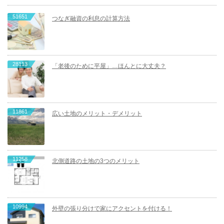
51651
つなぎ融資の利息の計算方法
28113
「老後のために平屋」…ほんとに大丈夫？
11861
広い土地のメリット・デメリット
11258
北側道路の土地の3つのメリット
10994
外壁の張り分けで家にアクセントを付ける！