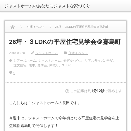
ジャストホームのあなたにジャストな家づくり
rss
住宅イベント
26坪・３LDKの平屋住宅見学会＠嘉島町
26坪・３LDKの平屋住宅見学会＠嘉島町
2018.03.20
ジャストホーム
住宅イベント
シアーズホーム
ジャストホーム
モデルハウス
リアルサイズ
平屋
注文住宅
熊本
見学会
間取り
３LDK
0
この記事は約
1分12秒
で読めます
こんにちは！ジャストホームの長田です。
今週末は、ジャストホームで今年初となる平屋住宅の見学会を上
益城郡嘉島町で開催します！