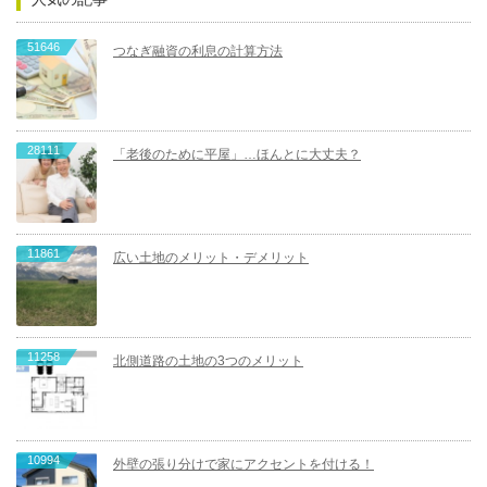
51646
つなぎ融資の利息の計算方法
28111
「老後のために平屋」…ほんとに大丈夫？
11861
広い土地のメリット・デメリット
11258
北側道路の土地の3つのメリット
10994
外壁の張り分けで家にアクセントを付ける！