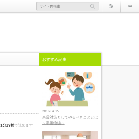
rss
おすすめ記事
2016.04.15
余震対策としてやるべきこととは
～準備物編～
約
1分29秒
で読めます