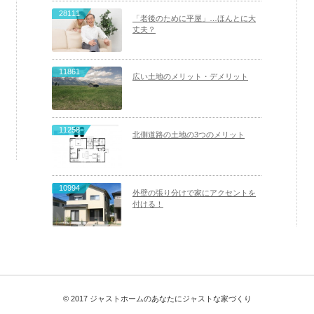
28111
「老後のために平屋」…ほんとに大
丈夫？
11861
広い土地のメリット・デメリット
11258
北側道路の土地の3つのメリット
10994
外壁の張り分けで家にアクセントを
付ける！
© 2017 ジャストホームのあなたにジャストな家づくり