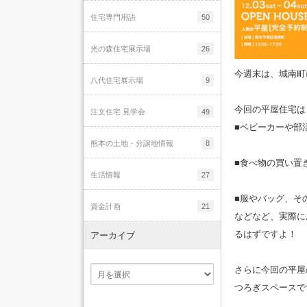
住宅専門用語
50
光の森住宅展示場
26
今週末は、城南町
八代住宅展示場
9
今回の平屋住宅は
注文住宅 見学会
49
■ベビーカーや部
熊本の土地・分譲地情報
8
■食べ物の買い置
生活情報
27
■服やバッグ、そ
資金計画
21
などなど、実際に
るはずですよ！
アーカイブ
さらに今回の平屋
つろぎスペースで