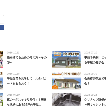
tter
Facebook
2016.10.11
2016.07.10
物を捨てるための考え方～その
事前予約制！じ
①～
る平屋の見学会
2016.10.18
2016.09.30
平屋住宅を見学して、スタバカ
合志市御代志で
ードをもらおう！
会！
2018.04.10
2016.09.23
家の中がスッキリ片付く！豊富
クリナップ設備
な収納のある26坪の平屋...
～美サイレント