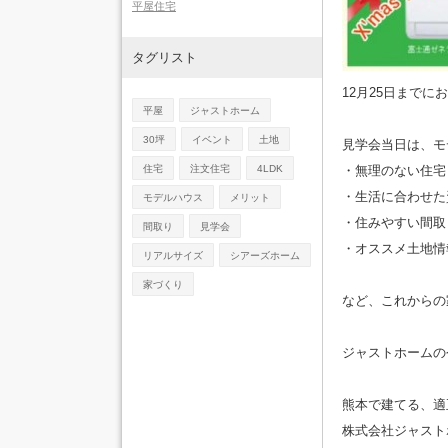
平屋住宅
タグリスト
12月25日まで
平屋
ジャストホーム
30坪
イベント
土地
見学会当日は、モ
住宅
注文住宅
4LDK
・無理のない住宅
・生活に合わせた
モデルハウス
メリット
・住みやすい間取
間取り
見学会
・オススメ土地情
リアルサイズ
シアーズホーム
家づくり
など、これからの
ジャストホームの
熊本で建てる、適
株式会社ジャスト