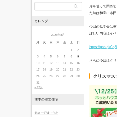
扉を使って閉め切
た時は和室に布団
カレンダー
今回の見学会は事
詳しい内容はイベ
2026年8月
↓↓↓
月
火
水
木
金
土
日
https://goo.gl/Cq
1
2
3
4
5
6
7
8
9
さらに今回はクリ
10
11
12
13
14
15
16
17
18
19
20
21
22
23
クリスマス
24
25
26
27
28
29
30
31
« 12月
熊本の注文住宅
新築 一戸建て住宅