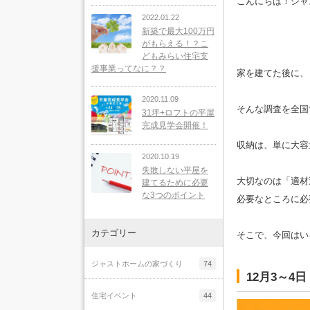
こんにちは！ジャ
2022.01.22
新築で最大100万円
がもらえる！？こ
どもみらい住宅支
援事業ってなに？？
家を建てた後に、
2020.11.09
そんな調査を全国
31坪+ロフトの平屋
完成見学会開催！
収納は、単に大容
2020.10.19
失敗しない平屋を
大切なのは「適材
建てるために必要
な3つのポイント
必要なところに必
カテゴリー
そこで、今回はい
ジャストホームの家づくり
74
12月3～
住宅イベント
44