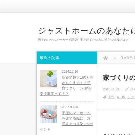
ジャストホームのあなた
熊本のハウスメーカーで新築住宅を建てたい人に役立つ情報ブログ
最近の記事
注文住宅 
2024.12.16
家づくりの
新築で最大160万円
がもらえる！？子
育てグリーン住宅
2016.11.29
ジ
支援事業って？？
30坪
4LDK
シア
2022.09.30
平屋のマイホーム
を建てる際に、注
意するべき3つのポ
イント