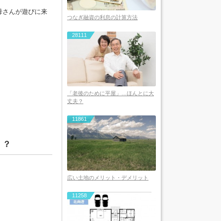
母さんが遊びに来
つなぎ融資の利息の計算方法
28111
「老後のために平屋」…ほんとに大
丈夫？
11861
！？
広い土地のメリット・デメリット
11258