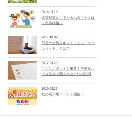
2016.04.15
余震対策としてやるべきこととは
～準備物編～
2017.10.02
部屋の空気をキレイにする「エコ
カラット」とは？
2017.03.20
こんなポイントも重要！モデルハ
ウス見学で聞くべき３つの質問
2016.09.15
秋の展示場イベント開催！