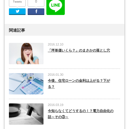
0
Tweets
Twitter
Facebook
関連記事
2016.12.10
「坪単価いくら？」のまさかの落とし穴
2016.01.30
今後、住宅ローンの金利は上がる？下が
る？
2016.03.19
今知らなくてどうするの！？電力自由化の
話～その③～