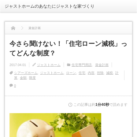
ジャストホームのあなたにジャストな家づくり
rss
資金計画
今さら聞けない！「住宅ローン減税」ってどんな制度？
今さら聞けない！「住宅ローン減税」っ
てどんな制度？
2017.04.01
ジャストホーム
住宅専門用語
資金計画
シアーズホーム
ジャストホーム
ローン
住宅
内容
控除
減税
計
算
金額
限度
0
この記事は約
1分40秒
で読めます