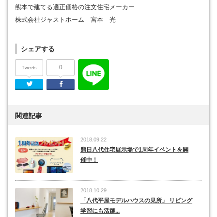
熊本で建てる適正価格の注文住宅メーカー
株式会社ジャストホーム 宮本 光
シェアする
0
Tweets
Twitter
Facebook
関連記事
2018.09.22
熊日八代住宅展示場で1周年イベントを開
催中！
2018.10.29
「八代平屋モデルハウスの見所」 リビング
学習にも活躍...