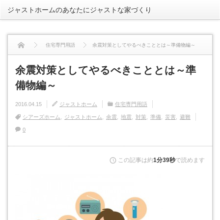
ジャストホームのあなたにジャストな家づくり
rss
住宅専門用語
余震対策としてやるべきこととは～準備物編～
余震対策としてやるべきこととは～準
備物編～
2016.04.15
ジャストホーム
住宅専門用語
シアーズホーム
ジャストホーム
余震
地震
対策
準備
災害
避難
0
この記事は約
1分39秒
で読めます