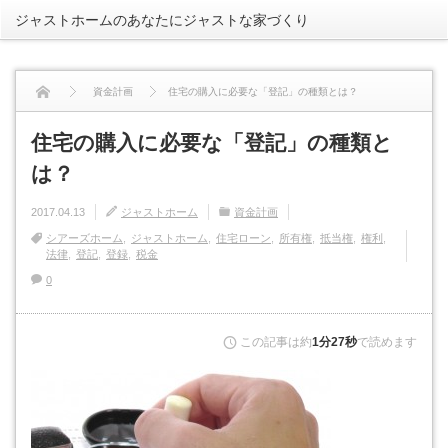
ジャストホームのあなたにジャストな家づくり
rss
資金計画
住宅の購入に必要な「登記」の種類とは？
住宅の購入に必要な「登記」の種類と
は？
2017.04.13
ジャストホーム
資金計画
シアーズホーム
ジャストホーム
住宅ローン
所有権
抵当権
権利
法律
登記
登録
税金
0
この記事は約
1分27秒
で読めます