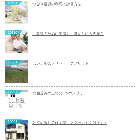
51641
つなぎ融資の利息の計算方法
28110
「老後のために平屋」…ほんとに大丈夫？
11861
広い土地のメリット・デメリット
11257
北側道路の土地の3つのメリット
10993
外壁の張り分けで家にアクセントを付ける！