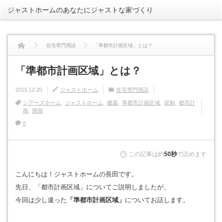
ジャストホームのあなたにジャストな家づくり
rss
住宅専門用語
「準都市計画区域」とは？
「準都市計画区域」とは？
2015.12.20
ジャストホーム
住宅専門用語
シアーズホーム
ジャストホーム
建築
準都市計画区域
規制
都市計
画
開発
0
この記事は約
50秒
で読めます
こんにちは！ジャストホームの長田です。
先日、「都市計画区域」についてご説明しましたが、
今回は少し違った
「準都市計画区域」
についてお話します。