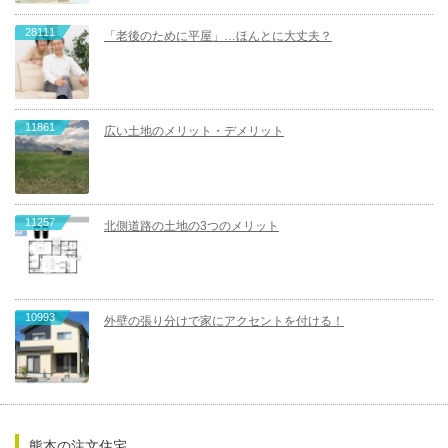
28111
「老後のために平屋」…ほんとに大丈夫？
11861
広い土地のメリット・デメリット
11257
北側道路の土地の3つのメリット
10993
外壁の張り分けで家にアクセントを付ける！
熊本の注文住宅