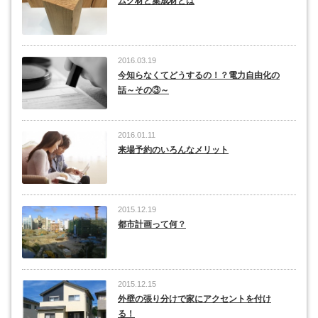
ムク材と集成材とは
2016.03.19
今知らなくてどうするの！？電力自由化の
話～その③～
2016.01.11
来場予約のいろんなメリット
2015.12.19
都市計画って何？
2015.12.15
外壁の張り分けで家にアクセントを付け
る！